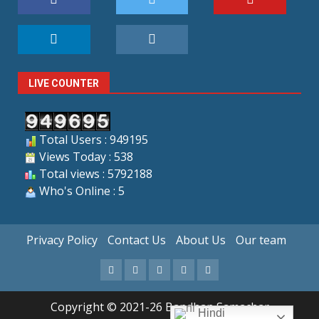
LIVE COUNTER
Total Users : 949195
Views Today : 538
Total views : 5792188
Who's Online : 5
Privacy Policy
Contact Us
About Us
Our team
Facebook
X
Youtube
LinkedIn
Instagram
Copyright © 2021-26 Bandhan Samachar
Hindi