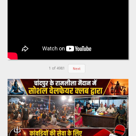
1
of
4981
Next