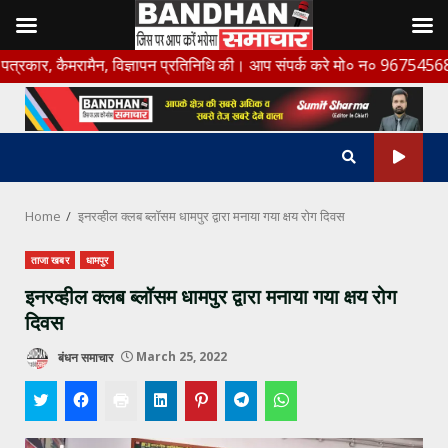
Skip
ैमरामैन, विज्ञापन प्रतिनिधि की। आप संपर्क करे मो० न० 9675456888
to
content
Home
इनरव्हील क्लब ब्लॉसम धामपुर द्वारा मनाया गया क्षय रोग दिवस
ताजा खबर
धामपुर
इनरव्हील क्लब ब्लॉसम धामपुर द्वारा मनाया गया क्षय रोग
दिवस
बंधन समाचार
March 25, 2022