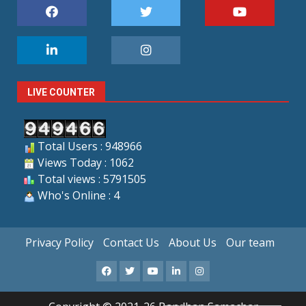
LIVE COUNTER
Total Users : 948966
Views Today : 1062
Total views : 5791505
Who's Online : 4
Privacy Policy
Contact Us
About Us
Our team
Facebook
X
Youtube
LinkedIn
Instagram