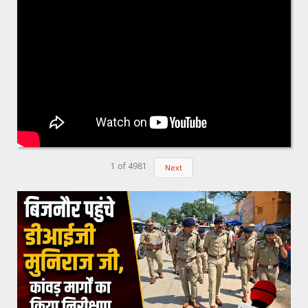
1
of
4981
Next