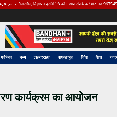
 कैमरामैन, विज्ञापन प्रतिनिधि की। आप संपर्क करे मो० न० 9675456888
मनोरंजन
राज्य
लाइफस्टाइल
वायरल न्यूज़
विदेश
शिक्षा
स्वास्
ितरण कार्यक्रम का आयोजन