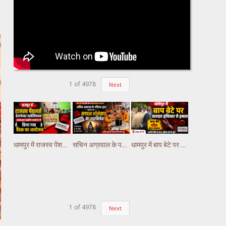
1
of
4978
Next
धामपुर में राजस्व पेंशनर्स वेलफेयर एसोसिएशन शाखा द्धारा तहसील सभागार में किया गया वैठक का आयोजन
सचिन अग्रवाल के परिवार द्वारा कराया गया भगवान भोलेनाथ का रुद्राभिषेक
धामपुर में बाप बेटे पर धारदार हथियार से हमला, बाप की मौत बेटा घायल
1
of
4978
Next