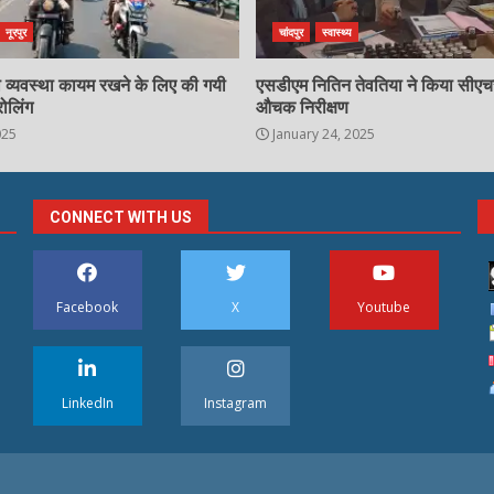
नूरपुर
चांदपुर
स्वास्थ्य
्षा व्यवस्था कायम रखने के लिए की गयी
एसडीएम नितिन तेवतिया ने किया सीए
रोलिंग
औचक निरीक्षण
025
January 24, 2025
CONNECT WITH US
Facebook
X
Youtube
LinkedIn
Instagram