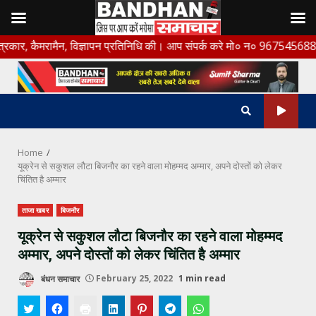
Skip
मैन, विज्ञापन प्रतिनिधि की। आप संपर्क करे मो० न० 9675456888
to
content
Home
यूक्रेन से सकुशल लौटा बिजनौर का रहने वाला मोहम्मद अम्मार, अपने दोस्तों को लेकर
चिंतित है अम्मार
ताजा खबर
बिजनौर
यूक्रेन से सकुशल लौटा बिजनौर का रहने वाला मोहम्मद
अम्मार, अपने दोस्तों को लेकर चिंतित है अम्मार
बंधन समाचार
February 25, 2022
1 min read