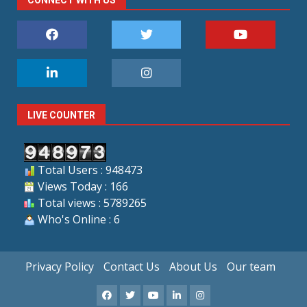
CONNECT WITH US
LIVE COUNTER
Total Users : 948473
Views Today : 166
Total views : 5789265
Who's Online : 6
Privacy Policy
Contact Us
About Us
Our team
Facebook
X
Youtube
LinkedIn
Instagram