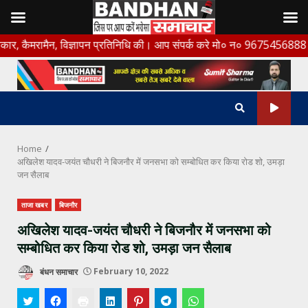
Skip
ैन, विज्ञापन प्रतिनिधि की। आप संपर्क करे मो० न० 9675456888
to
content
Home
अखिलेश यादव-जयंत चौधरी ने बिजनौर में जनसभा को सम्बोधित कर किया रोड शो, उमड़ा
जन सैलाब
ताजा खबर
बिजनौर
अखिलेश यादव-जयंत चौधरी ने बिजनौर में जनसभा को
सम्बोधित कर किया रोड शो, उमड़ा जन सैलाब
बंधन समाचार
February 10, 2022