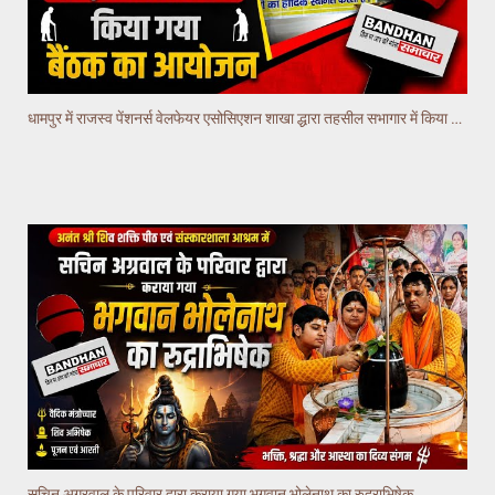
धामपुर में राजस्व पेंशनर्स वेलफेयर एसोसिएशन शाखा द्धारा तहसील सभागार में किया गया वैठक का आयोजन
सचिन अग्रवाल के परिवार द्वारा कराया गया भगवान भोलेनाथ का रुद्राभिषेक