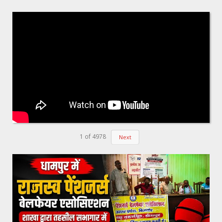
1
of
4978
Next