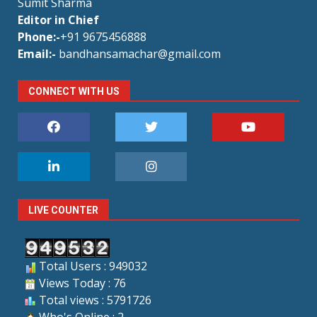
Sumit Sharma
Editor in Chief
Phone:-
+91 9675456888
Email:-
bandhansamachar@gmail.com
CONNECT WITH US
LIVE COUNTER
Total Users : 949032
Views Today : 76
Total views : 5791726
Who's Online : 2