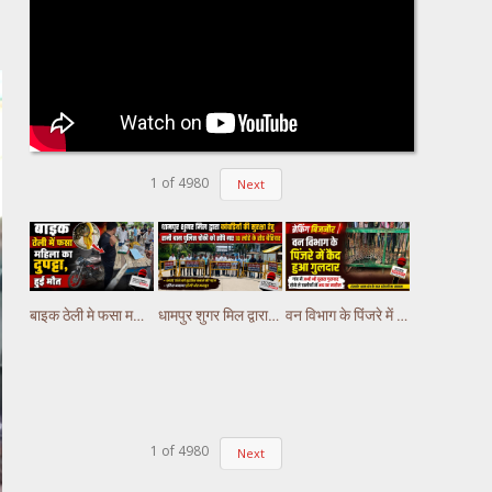
1
of
4980
Next
बाइक ठेली मे फसा महिला का दुपट्टा, हुई मौत
धामपुर शुगर मिल द्वारा कांवड़ियों की सुरक्षा हेतु रानी बाग पुलिस चौकी को सौंपे गए लोहे के रोड बैरियर
वन विभाग के पिंजरे में कैद हुआ गुलदार, गांव मे अभी भी दूसरा गुलदार होने से ग्रामीणों में भय का माहौल
1
of
4980
Next