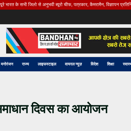
ी जिलो से अनुभवी ब्यूरो चीफ, पत्रकार, कैमरामैन, विज्ञापन प्रतिनिधि की। आ
मनोरंजन
राज्य
लाइफस्टाइल
वायरल न्यूज़
विदेश
शिक्षा
स्वास्
समाधान दिवस का आयोजन