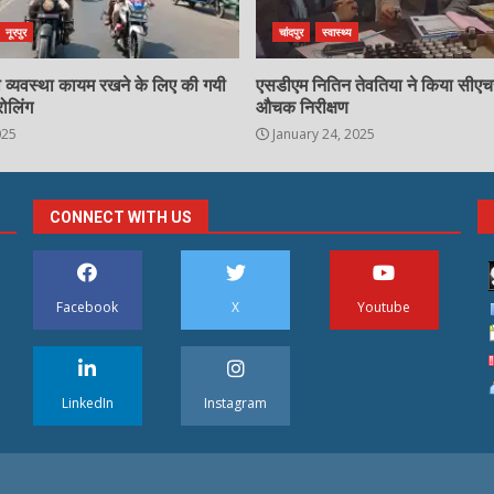
नूरपुर
चांदपुर
स्वास्थ्य
्षा व्यवस्था कायम रखने के लिए की गयी
एसडीएम नितिन तेवतिया ने किया सीए
रोलिंग
औचक निरीक्षण
025
January 24, 2025
CONNECT WITH US
Facebook
X
Youtube
LinkedIn
Instagram