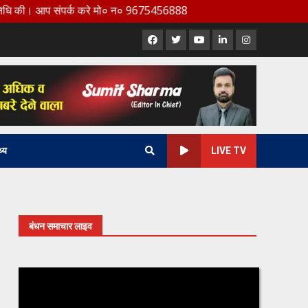
प संपर्क करे मो० न० 9675456888
Facebook
X
Youtube
LinkedIn
Instagram
थ्य
LIVE TV
बंधन समाचार लाइव