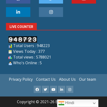
LIVE COUNTER
Total Users : 948223
Views Today : 377
Total views : 5788021
Who's Online : 5
Privacy Policy
Contact Us
About Us
Our team
Facebook
X
Youtube
LinkedIn
Instagram
Copyright © 2021-26 Bandhan Samachar
Hindi