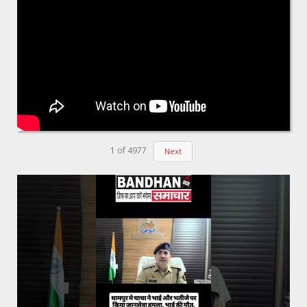
1
of
4977
Next