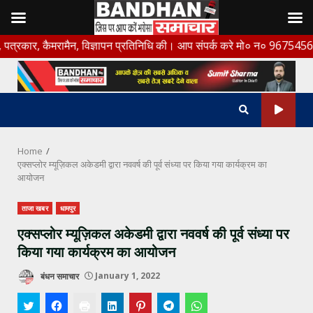
Skip
कैमरामैन, विज्ञापन प्रतिनिधि की। आप संपर्क करे मो० न० 9675456888
to
content
Home
एक्सप्लोर म्यूज़िकल अकेडमी द्वारा नववर्ष की पूर्व संध्या पर किया गया कार्यक्रम का
आयोजन
ताजा खबर
धामपुर
एक्सप्लोर म्यूज़िकल अकेडमी द्वारा नववर्ष की पूर्व संध्या पर
किया गया कार्यक्रम का आयोजन
बंधन समाचार
January 1, 2022