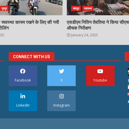
नूरपुर
चांदपुर
स्वास्थ्य
्षा व्यवस्था कायम रखने के लिए की गयी
एसडीएम नितिन तेवतिया ने किया सीए
रोलिंग
औचक निरीक्षण
025
January 24, 2025
CONNECT WITH US
Facebook
X
Youtube
LinkedIn
Instagram