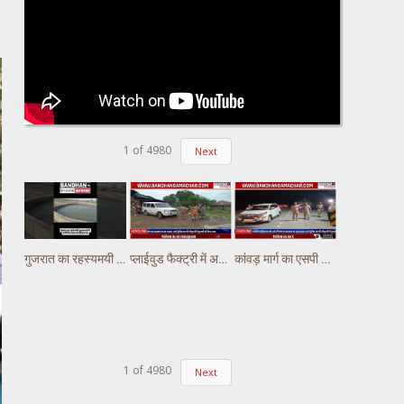
1
of
4980
Next
गुजरात का रहस्यमयी कुआं चर्चा में, पानी में लगातार हो रही हलचल #gujarat
प्लाईवुड फैक्ट्री में अचानक लगी भीषण आग, लाखों का नुकसान
कांवड़ मार्ग का एसपी अभिषेक झा ने किया निरीक्षण,पुलिस ड्यूटी पर तैनात अस्थाई चौकियो का किया निरीक्षण
1
of
4980
Next