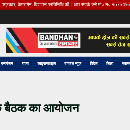
ैमरामैन, विज्ञापन प्रतिनिधि की। आप संपर्क करे मो० न० 9675456888
मनोरंजन
राज्य
लाइफस्टाइल
वायरल न्यूज़
विदेश
शिक्षा
स्वास्
सिक बैठक का आयोजन