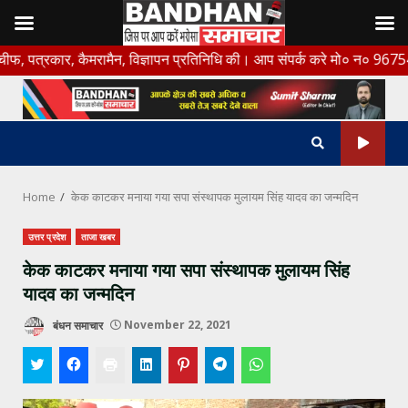
Skip
र, कैमरामैन, विज्ञापन प्रतिनिधि की। आप संपर्क करे मो० न० 9675456888
to
content
Home
केक काटकर मनाया गया सपा संस्थापक मुलायम सिंह यादव का जन्मदिन
उत्तर प्रदेश
ताजा खबर
केक काटकर मनाया गया सपा संस्थापक मुलायम सिंह
यादव का जन्मदिन
बंधन समाचार
November 22, 2021