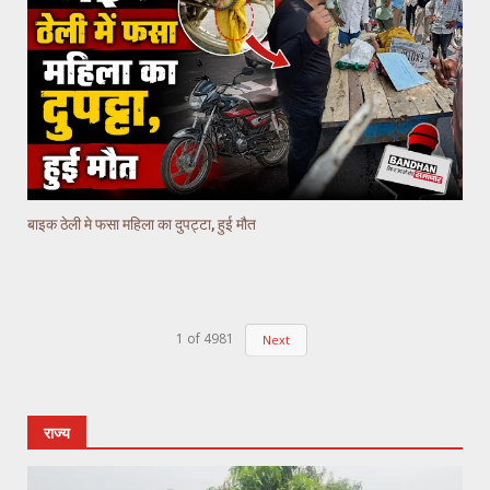
बाइक ठेली मे फसा महिला का दुपट्टा, हुई मौत
1
of
4981
Next
राज्य