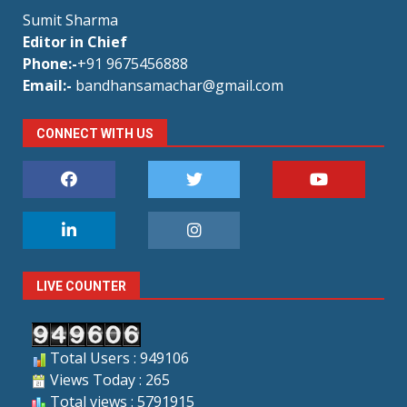
Sumit Sharma
Editor in Chief
Phone:-
+91 9675456888
Email:-
bandhansamachar@gmail.com
CONNECT WITH US
LIVE COUNTER
Total Users : 949106
Views Today : 265
Total views : 5791915