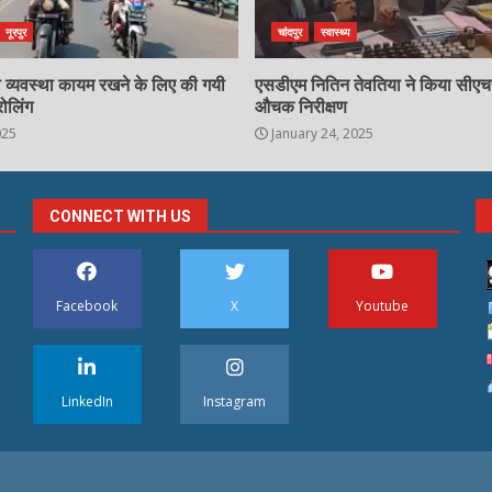
नूरपुर
चांदपुर
स्वास्थ्य
्षा व्यवस्था कायम रखने के लिए की गयी
एसडीएम नितिन तेवतिया ने किया सीए
रोलिंग
औचक निरीक्षण
025
January 24, 2025
CONNECT WITH US
Facebook
X
Youtube
LinkedIn
Instagram