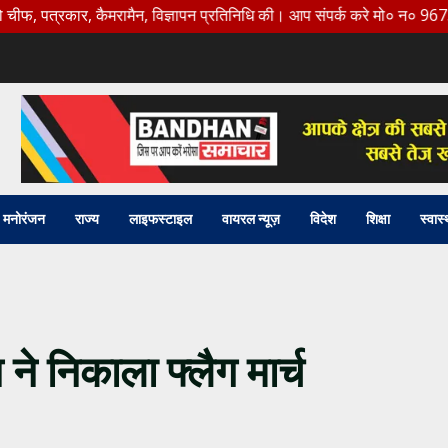
रकार, कैमरामैन, विज्ञापन प्रतिनिधि की। आप संपर्क करे मो० न० 9675456888
मनोरंजन
राज्य
लाइफस्टाइल
वायरल न्यूज़
विदेश
शिक्षा
स्वास्
न ने निकाला फ्लैग मार्च