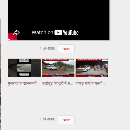
1
of
4980
Next
गुजरात का रहस्यमयी कुआं चर्चा में, पानी में लगातार हो रही हलचल #gujarat
प्लाईवुड फैक्ट्री में अचानक लगी भीषण आग, लाखों का नुकसान
कांवड़ मार्ग का एसपी अभिषेक झा ने किया निरीक्षण,पुलिस ड्यूटी पर तैनात अस्थाई चौकियो का किया निरीक्षण
1
of
4980
Next