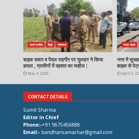
उत्तर प्रदेश
रेहड़
स्वास्थ्य
ताजा खबर
बाइक सवार व पैदल राहगीर पर गुलदार ने किया
नगर में सुरक
हमला , ग्रामीणों में दहशत का माहौल |
बाइक से पेट्
May 4, 2025
April 3, 2
CONTACT DETAILS
Sumit Sharma
Editor in Chief
Phone:-
+91 9675456888
Email:-
bandhansamachar@gmail.com