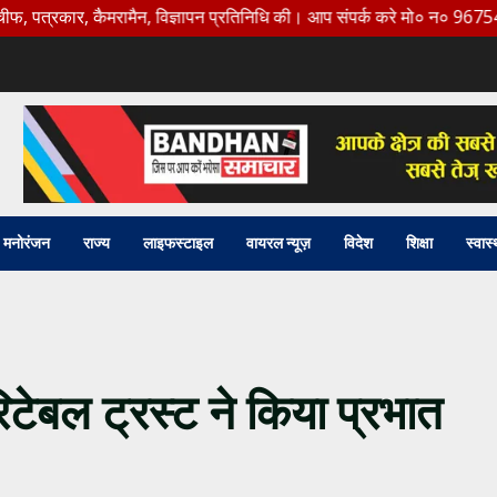
ार, कैमरामैन, विज्ञापन प्रतिनिधि की। आप संपर्क करे मो० न० 9675456888
मनोरंजन
राज्य
लाइफस्टाइल
वायरल न्यूज़
विदेश
शिक्षा
स्वास्
िटेबल ट्रस्ट ने किया प्रभात