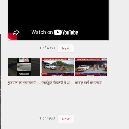
1
of
4980
Next
गुजरात का रहस्यमयी कुआं चर्चा में, पानी में लगातार हो रही हलचल #gujarat
प्लाईवुड फैक्ट्री में अचानक लगी भीषण आग, लाखों का नुकसान
कांवड़ मार्ग का एसपी अभिषेक झा ने किया निरीक्षण,पुलिस ड्यूटी पर तैनात अस्थाई चौकियो का किया निरीक्षण
1
of
4980
Next