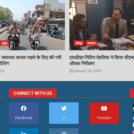
नूरपुर
चांदपुर
स्वास्थ्य
्षा व्यवस्था कायम रखने के लिए की गयी
एसडीएम नितिन तेवतिया ने किया सीए
रोलिंग
औचक निरीक्षण
025
January 24, 2025
CONNECT WITH US
Facebook
X
Youtube