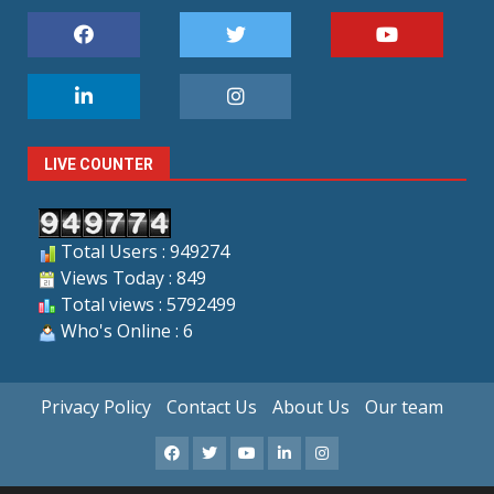
LIVE COUNTER
Total Users : 949274
Views Today : 849
Total views : 5792499
Who's Online : 6
Privacy Policy
Contact Us
About Us
Our team
Facebook
X
Youtube
LinkedIn
Instagram