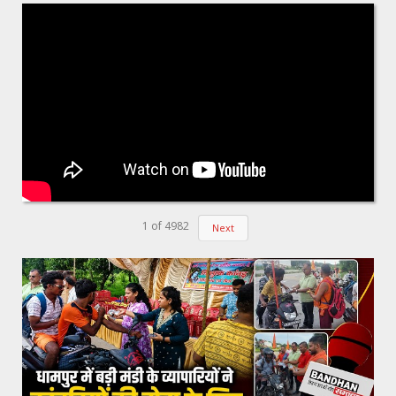
1
of
4982
Next