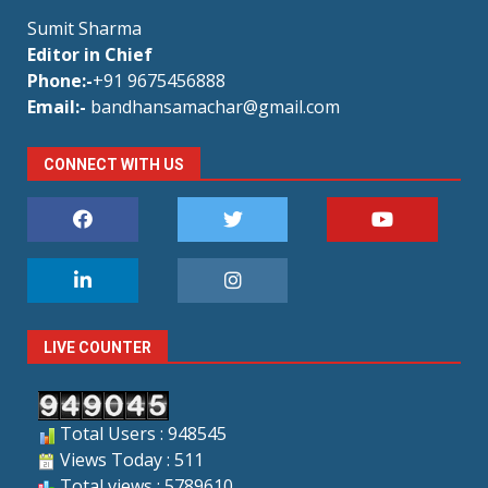
Sumit Sharma
Editor in Chief
Phone:-
+91 9675456888
Email:-
bandhansamachar@gmail.com
CONNECT WITH US
LIVE COUNTER
Total Users : 948545
Views Today : 511
Total views : 5789610