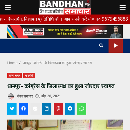
Skip
न, विज्ञापन प्रतिनिधि की। आप संपर्क करे मो० न० 9675456888
to
content
Home
धामपुर- कांग्रेस के जिलाध्यक्ष का हुआ जोरदार स्वागत
ताजा खबर
राजनीती
धामपुर- कांग्रेस के जिलाध्यक्ष का हुआ जोरदार स्वागत
बंधन समाचार
July 26, 2021