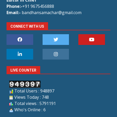
Phone:-
+91 9675456888
Email:-
bandhansamachar@gmail.com
CONNECT WITH US
LIVE COUNTER
Total Users : 948897
Views Today : 748
Total views : 5791191
Who's Online : 6