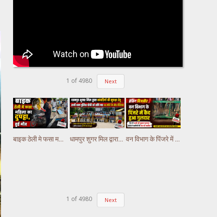
1
of
4980
Next
बाइक ठेली मे फसा महिला का दुपट्टा, हुई मौत
धामपुर शुगर मिल द्वारा कांवड़ियों की सुरक्षा हेतु रानी बाग पुलिस चौकी को सौंपे गए लोहे के रोड बैरियर
वन विभाग के पिंजरे में कैद हुआ गुलदार, गांव मे अभी भी दूसरा गुलदार होने से ग्रामीणों में भय का माहौल
1
of
4980
Next