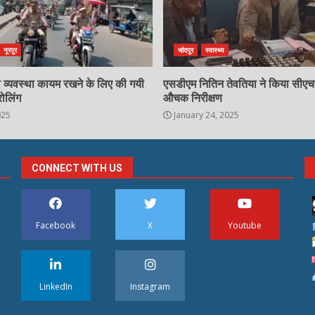
नूरपुर
चांदपुर
स्वास्थ्य
्षा व्यवस्था कायम रखने के लिए की गयी
एसडीएम नितिन तेवतिया ने किया सीए
रोलिंग
औचक निरीक्षण
025
January 24, 2025
CONNECT WITH US
Facebook
X
Youtube
LinkedIn
Instagram