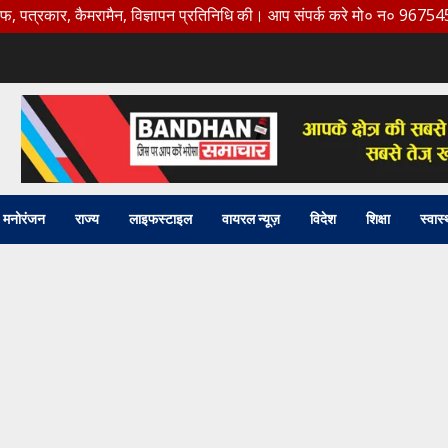
 कैमरामैन, विज्ञापन प्रतिनिधि की। आप संपर्क करे मो० न० 9675456888
मनोरंजन
राज्य
लाइफस्टाइल
वायरल न्यूज़
विदेश
शिक्षा
स्वास्