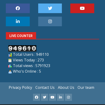
LIVE COUNTER
Total Users : 949110
Views Today : 273
Total views : 5791923
Who's Online : 5
Privacy Policy
Contact Us
About Us
Our team
Facebook
X
Youtube
LinkedIn
Instagram