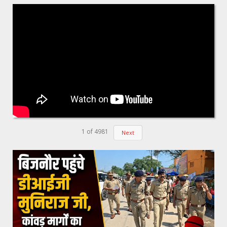
1
of
4981
Next