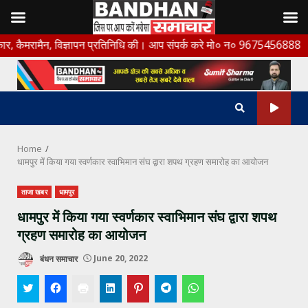
Skip
न, विज्ञापन प्रतिनिधि की। आप संपर्क करे मो० न० 9675456888
to
content
Home
धामपुर में किया गया स्वर्णकार स्वाभिमान संघ द्वारा शपथ ग्रहण समारोह का आयोजन
ताजा खबर
धामपुर
धामपुर में किया गया स्वर्णकार स्वाभिमान संघ द्वारा शपथ
ग्रहण समारोह का आयोजन
बंधन समाचार
June 20, 2022