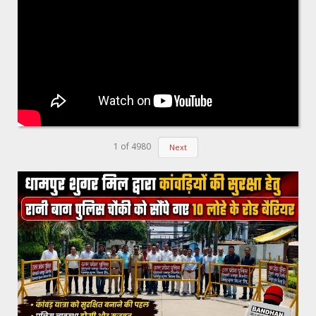
1
of
4980
Next