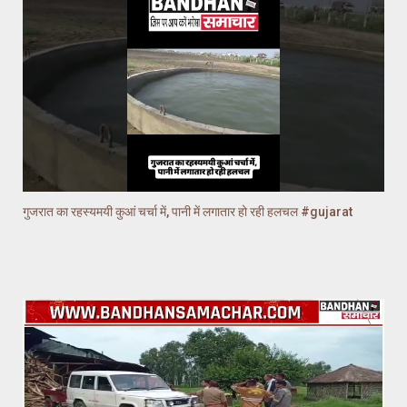
गुजरात का रहस्यमयी कुआं चर्चा में, पानी में लगातार हो रही हलचल #gujarat