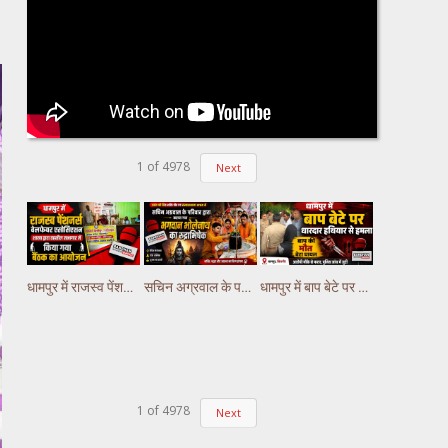
1
of
4978
Next
धामपुर में राजस्व पेंशनर्स वेलफेयर एसोसिएशन शाखा द्धारा तहसील सभागार में किया गया वैठक का आयोजन
सचिन अग्रवाल के परिवार द्वारा कराया गया भगवान भोलेनाथ का रुद्राभिषेक
धामपुर में बाप बेटे पर धारदार हथियार से हमला, बाप की मौत बेटा घायल
1
of
4978
Next