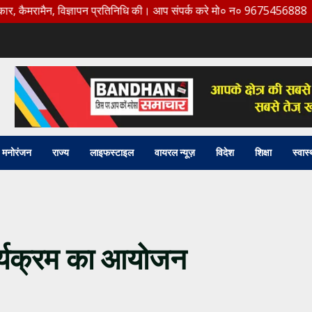
न, विज्ञापन प्रतिनिधि की। आप संपर्क करे मो० न० 9675456888
मनोरंजन
राज्य
लाइफस्टाइल
वायरल न्यूज़
विदेश
शिक्षा
स्वास्
र्यक्रम का आयोजन