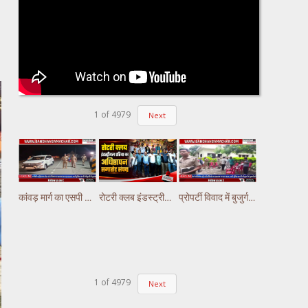
1
of
4979
Next
कांवड़ मार्ग का एसपी अभिषेक झा ने किया निरीक्षण,पुलिस ड्यूटी पर तैनात अस्थाई चौकियो का किया निरीक्षण
रोटरी क्लब इंडस्ट्रीयल एरिया का अधिष्ठापन समारोह संपन्न ||
प्रोपर्टी विवाद में बुजुर्ग की हत्या की आंशका, चेहरे पर मिले चोट के निशान ||
1
of
4979
Next