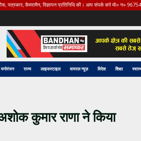
, कैमरामैन, विज्ञापन प्रतिनिधि की। आप संपर्क करे मो० न० 9675456888
मनोरंजन
राज्य
लाइफस्टाइल
वायरल न्यूज़
विदेश
शिक्षा
स्वास्
अशोक कुमार राणा ने किया