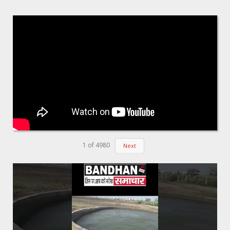
1
of
4980
Next