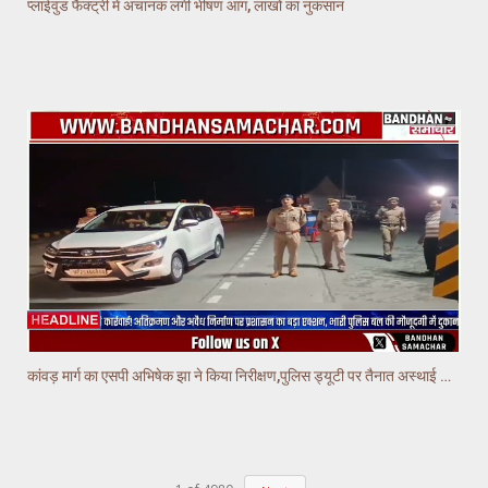
प्लाईवुड फैक्ट्री में अचानक लगी भीषण आग, लाखों का नुकसान
कांवड़ मार्ग का एसपी अभिषेक झा ने किया निरीक्षण,पुलिस ड्यूटी पर तैनात अस्थाई चौकियो का किया निरीक्षण