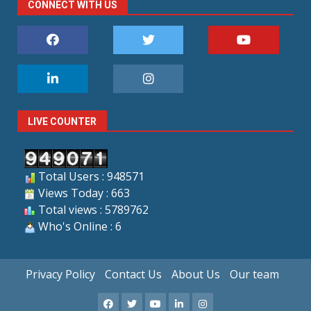
CONNECT WITH US
LIVE COUNTER
Total Users : 948571
Views Today : 663
Total views : 5789762
Who's Online : 6
Privacy Policy
Contact Us
About Us
Our team
Facebook
X
Youtube
LinkedIn
Instagram