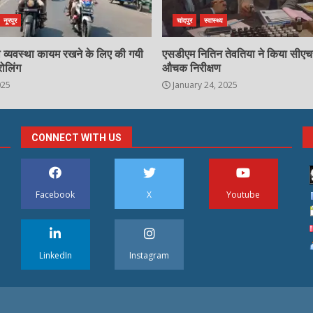
नूरपुर
चांदपुर
स्वास्थ्य
्षा व्यवस्था कायम रखने के लिए की गयी
एसडीएम नितिन तेवतिया ने किया सीए
रोलिंग
औचक निरीक्षण
025
January 24, 2025
CONNECT WITH US
Facebook
X
Youtube
LinkedIn
Instagram