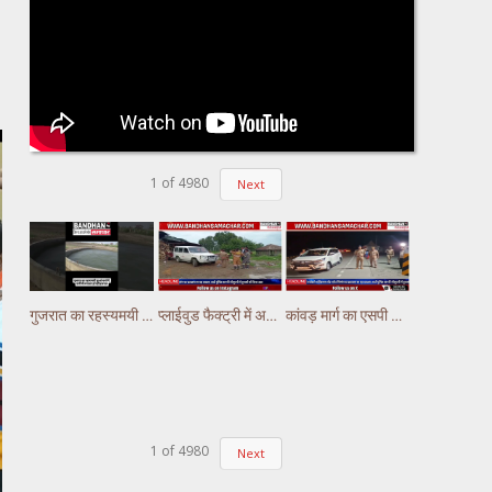
1
of
4980
Next
गुजरात का रहस्यमयी कुआं चर्चा में, पानी में लगातार हो रही हलचल #gujarat
प्लाईवुड फैक्ट्री में अचानक लगी भीषण आग, लाखों का नुकसान
कांवड़ मार्ग का एसपी अभिषेक झा ने किया निरीक्षण,पुलिस ड्यूटी पर तैनात अस्थाई चौकियो का किया निरीक्षण
1
of
4980
Next