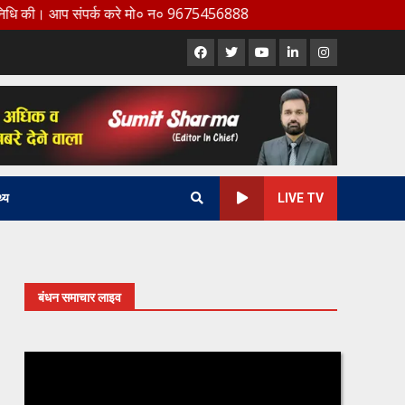
 संपर्क करे मो० न० 9675456888
Facebook
X
Youtube
LinkedIn
Instagram
थ्य
LIVE TV
बंधन समाचार लाइव