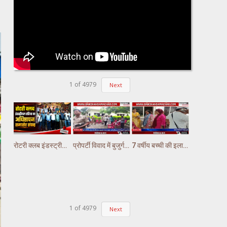
1
of
4979
Next
रोटरी क्लब इंडस्ट्रीयल एरिया का अधिष्ठापन समारोह संपन्न ||
प्रोपर्टी विवाद में बुजुर्ग की हत्या की आंशका, चेहरे पर मिले चोट के निशान ||
7 वर्षीय बच्ची की इलाज के दौरान मौत, परिजनों ने डॉक्टर और स्टाफ पर लगाया लापरवाही का आरोप
1
of
4979
Next