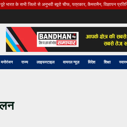
 जिलो से अनुभवी ब्यूरो चीफ, पत्रकार, कैमरामैन, विज्ञापन प्रतिनिधि की। आप
मनोरंजन
राज्य
लाइफस्टाइल
वायरल न्यूज़
विदेश
शिक्षा
स्वास्
ोलन