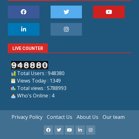
LIVE COUNTER
Total Users : 948380
Views Today : 1349
Total views : 5788993
Who's Online : 4
Privacy Policy
Contact Us
About Us
Our team
Facebook
X
Youtube
LinkedIn
Instagram