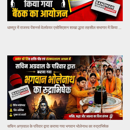
धामपुर में राजस्व पेंशनर्स वेलफेयर एसोसिएशन शाखा द्धारा तहसील सभागार में किया गया वैठक का आयोजन
सचिन अग्रवाल के परिवार द्वारा कराया गया भगवान भोलेनाथ का रुद्राभिषेक