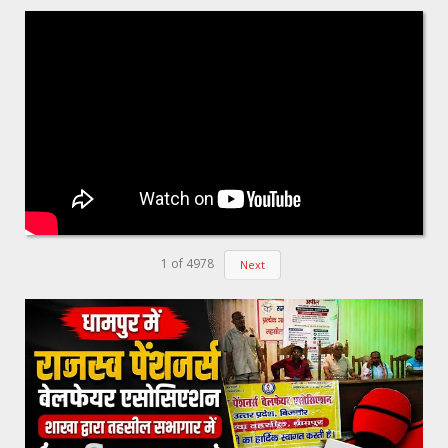
1
of
4978
Next